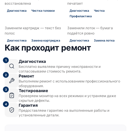
восстановлена
печатает
Диагностика
Чистка головки
Диагностика
Чистка
Профилактика
Заменили картридж — текст без
Заменили лоток — бумага
ДО
ПОСЛЕ
ДО
ПОСЛЕ
полос
подаётся ровно
Диагностика
Замена картриджа
Диагностика
Замена лотка
Как проходит ремонт
1
Диагностика
Бесплатно выявляем причину неисправности и
согласовываем стоимость ремонта.
2
Ремонт
Выполняем ремонт с использованием профессионального
оборудования.
3
Тестирование
Проверяем монитор на всех режимах и устраняем даже
скрытые дефекты.
4
Гарантия
Предоставляем гарантию на выполненные работы и
установленные детали.