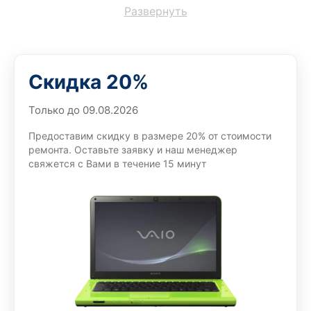
Развернуть
Сервис Sony помогает владельцам принтеров получать
понятное и организованное обслуживание благодаря
тому, что мы:
принимаем устройства после падений, перегрузок и
Скидка 20%
длительной эксплуатации;
проводим комплексную проверку электронных и
Только до 09.08.2026
механических компонентов;
Предоставим скидку в размере 20% от стоимости
согласовываем стоимость до начала основных
ремонта. Оставьте заявку и наш менеджер
технических операций;
свяжется с Вами в течение 15 минут
устанавливаем подходящие комплектующие с
учетом модели аппарата;
тестируем качество печати и работу всех доступных
функций.
Такой порядок позволяет контролировать результат на
каждом этапе.