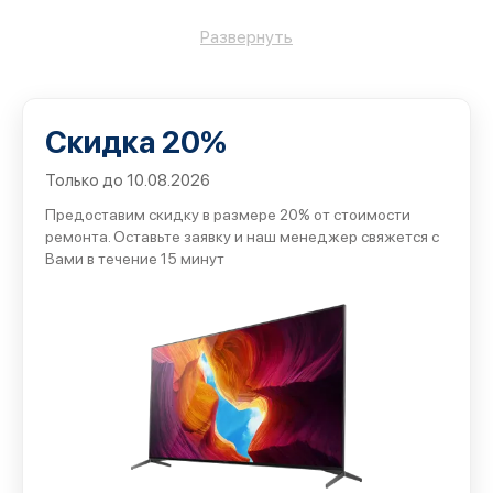
Сервис Sony помогает восстановить
Развернуть
аудиооборудование с понятной организацией работ и
контролем результата:
проводим первичную проверку электронных узлов и
Скидка 20%
акустической части;
согласовываем стоимость до начала основных
Только до 10.08.2026
операций;
Предоставим скидку в размере 20% от стоимости
ремонта. Оставьте заявку и наш менеджер свяжется с
подбираем совместимые комплектующие с учетом
Вами в течение 15 минут
конкретной модели;
проверяем качество звучания после выполненных
процедур;
оформляем гарантийные обязательства на
оказанные услуги.
Такой подход снижает риск повторного появления той
же неисправности.