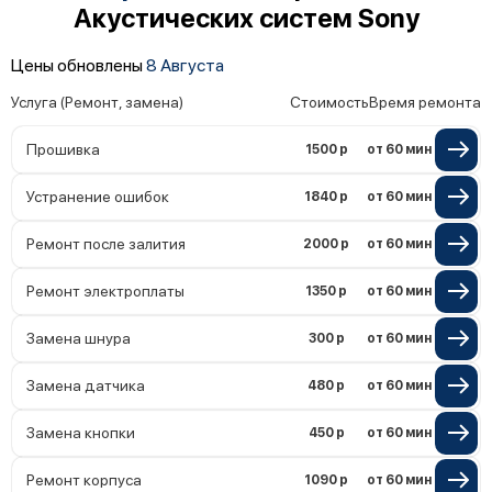
Акустических систем Sony
Неисправность системы защиты от
замыкания
Повреждение системы защиты от
Цены обновлены
8 Августа
перегрузок
Услуга (Ремонт, замена)
Стоимость
Время ремонта
Неисправность системы защиты от
перегрева
Прошивка
1500 р
от 60 мин
Поломка системы защиты от
перенапряжения
Устранение ошибок
1840 р
от 60 мин
Ремонт после залития
2000 р
от 60 мин
Ремонт электроплаты
1350 р
от 60 мин
Замена шнура
300 р
от 60 мин
Замена датчика
480 р
от 60 мин
Замена кнопки
450 р
от 60 мин
Ремонт корпуса
1090 р
от 60 мин