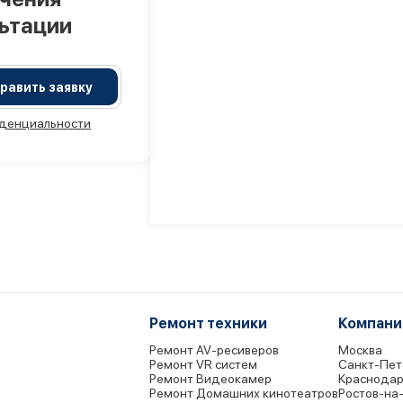
льтации
равить заявку
денциальности
Ремонт техники
Компани
Ремонт AV-ресиверов
Москва
Ремонт VR систем
Санкт-Пет
Ремонт Видеокамер
Краснода
Ремонт Домашних кинотеатров
Ростов-на